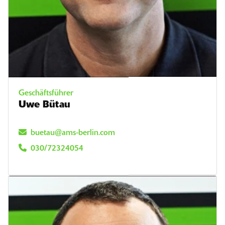
Geschäftsführer
Uwe Bütau
buetau@ams-berlin.com
030/72324054