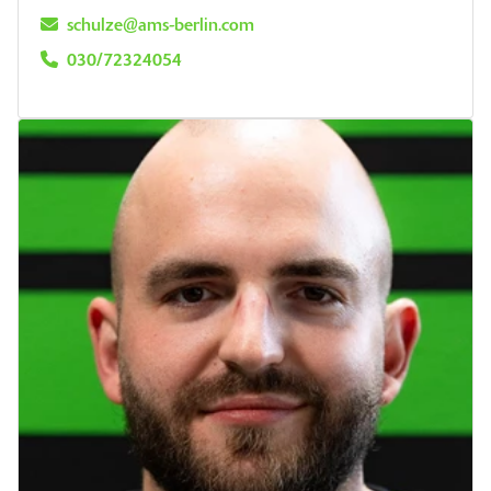
schulze@ams-berlin.com
030/72324054