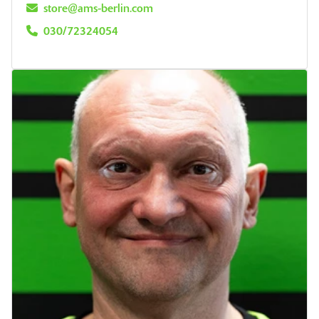
store@ams-berlin.com
030/72324054