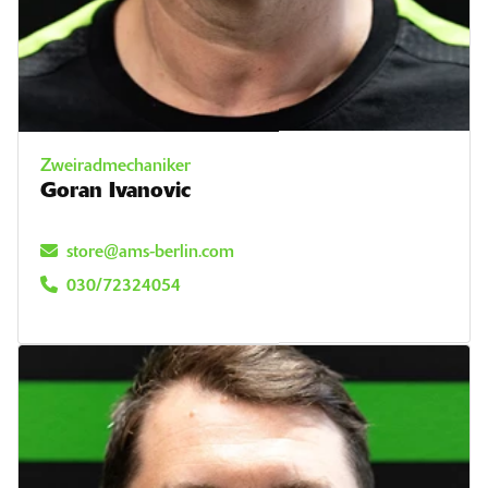
Zweiradmechaniker
Goran Ivanovic
store@ams-berlin.com
030/72324054