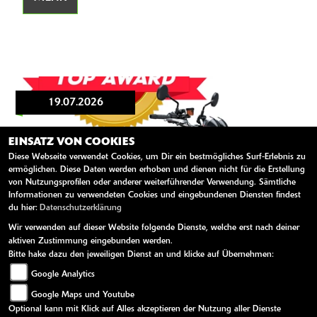
19.07.2026
EINSATZ VON COOKIES
Diese Webseite verwendet Cookies, um Dir ein bestmögliches Surf-Erlebnis zu
ermöglichen. Diese Daten werden erhoben und dienen nicht für die Erstellung
von Nutzungsprofilen oder anderer weiterführender Verwendung. Sämtliche
Informationen zu verwendeten Cookies und eingebundenen Diensten findest
du hier:
Datenschutzerklärung
Wir verwenden auf dieser Website folgende Dienste, welche erst nach deiner
aktiven Zustimmung eingebunden werden.
Bitte hake dazu den jeweiligen Dienst an und klicke auf Übernehmen:
DOPPELTER ERFOLG FÜR KAWASAKI
BEI DEN 1000PS TOP AWARDS 2026 |
Google Analytics
KAWASAKI
Google Maps und Youtube
Optional kann mit Klick auf Alles akzeptieren der Nutzung aller Dienste
Zwei Modelle, zwei Auszeichnungen: Bei den 1000PS