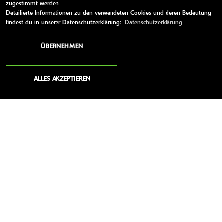
zugestimmt werden
Top Awards 2026 sichert sich die Kawasaki Z900RS
Detailierte Informationen zu den verwendeten Cookies und deren Bedeutung
den Klassensieg in der Kategorie „Retrobikes und
findest du in unserer Datenschutzerklärung:
Datenschutzerklärung
Scrambler“, während die neue Z650 S mit einem
Podiumsplatz bei den günstigen Einsteiger Naked
ÜBERNEHMEN
Bikes überzeugt.
ALLES AKZEPTIEREN
MEHR
09.07.2026