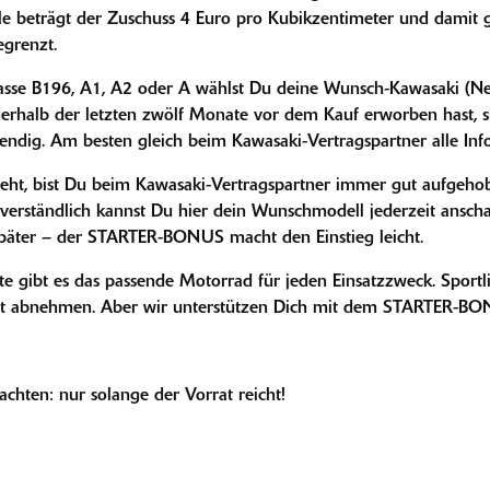
 beträgt der Zuschuss 4 Euro pro Kubikzentimeter und damit 
egrenzt.
Klasse B196, A1, A2 oder A wählst Du deine Wunsch-Kawasaki (N
erhalb der letzten zwölf Monate vor dem Kauf erworben hast, s
dig. Am besten gleich beim Kawasaki-Vertragspartner alle Info
ht, bist Du beim Kawasaki-Vertragspartner immer gut aufgehob
rständlich kannst Du hier dein Wunschmodell jederzeit anschauen,
später – der STARTER-BONUS macht den Einstieg leicht.
tte gibt es das passende Motorrad für jeden Einsatzzweck. Sportl
cht abnehmen. Aber wir unterstützen Dich mit dem STARTER-BO
hten: nur solange der Vorrat reicht!