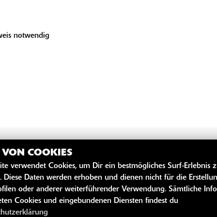
eis notwendig
Z VON COOKIES
ite verwendet Cookies, um Dir ein bestmögliches Surf-Erlebnis 
SZEITEN
WEITERE 
. Diese Daten werden erhoben und dienen nicht für die Erstellu
filen oder anderer weiterführender Verwendung. Sämtliche Inf
Youtube
 Öffnungszeiten
ten Cookies und eingebundenen Diensten findest du
Kawasaki News
chutzerklärung