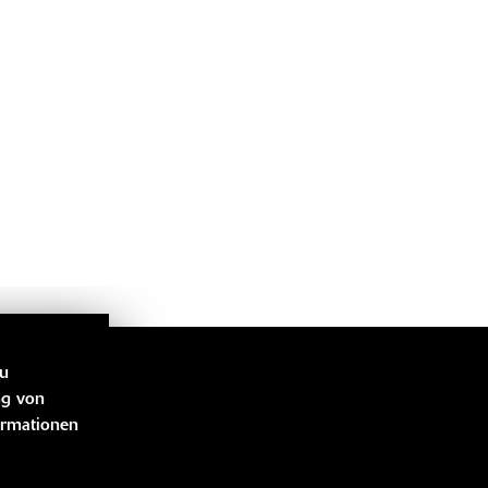
zu
LINKS
ng von
ormationen