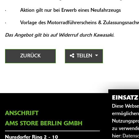
· Aktion gilt nur bei Erwerb eines Neufahrzeugs
· Vorlage des Motorradführerscheins & Zulassungsnachw
Das Angebot gilt bis auf Widerruf durch Kawasaki.
ZURÜCK
TEILEN
EINSAT
Diese Webse
ANSCHRIFT
ÖFFNUNG
ermöglichen
Nutzungspro
AMS STORE BERLIN GMBH
Unsere
zu verwende
hier:
Datens
Nunsdorfer Ring 2 - 10